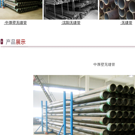
中厚壁无缝管
·沈阳无缝管
·无缝管
中厚壁无缝管